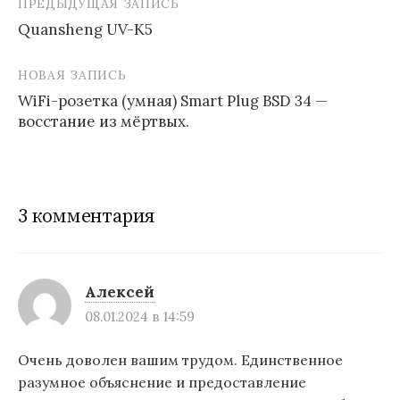
ПРЕДЫДУЩАЯ ЗАПИСЬ
Навигация
Quansheng UV-K5
по
записям
НОВАЯ ЗАПИСЬ
WiFi-розетка (умная) Smart Plug BSD 34 —
восстание из мёртвых.
3 комментария
Алексей
08.01.2024 в 14:59
Очень доволен вашим трудом. Единственное
разумное объяснение и предоставление