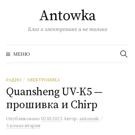
Перейти
Antowka
к
содержимому
Блог о электронике и не только
Найти:
МЕНЮ
РАДИО
ЭЛЕКТРОНИКА
/
Quansheng UV-K5 —
прошивка и Chirp
/
Опубликовано
02.10.2023
Автор:
antonnik
3 комментария