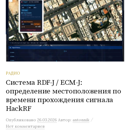
РАДИО
Система RDF-J / ECM-J:
определение местоположения по
времени прохождения сигнала
HackRF
/
Опубликовано
26.03.2026
Автор:
antonnik
Нет комментариев