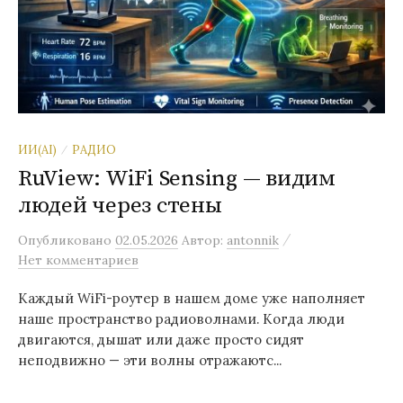
ИИ(AI)
РАДИО
/
RuView: WiFi Sensing — видим
людей через стены
/
Опубликовано
02.05.2026
Автор:
antonnik
Нет комментариев
Каждый WiFi-роутер в нашем доме уже наполняет
наше пространство радиоволнами. Когда люди
двигаются, дышат или даже просто сидят
неподвижно — эти волны отражаютс...