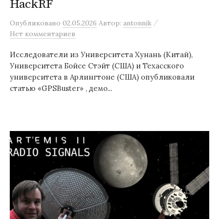
HackRF
/
Опубликовано
02.05.2026
Автор:
antonnik
Нет комментариев
Исследователи из Университета Хунань (Китай),
Университета Бойсе Стэйт (США) и Техасского
университета в Арлингтоне (США) опубликовали
статью «GPSBuster» , демо...