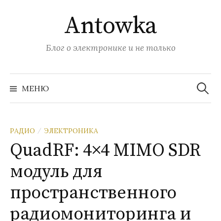
Перейти
Antowka
к
содержимому
Блог о электронике и не только
Найти:
МЕНЮ
РАДИО
ЭЛЕКТРОНИКА
/
QuadRF: 4×4 MIMO SDR
модуль для
пространственного
радиомониторинга и