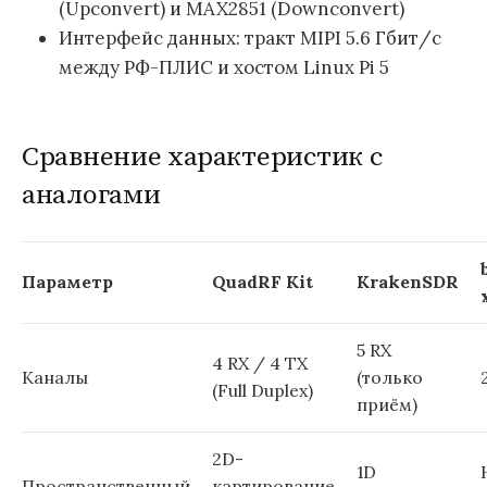
(Upconvert) и MAX2851 (Downconvert)
Интерфейс данных: тракт MIPI 5.6 Гбит/с
между РФ-ПЛИС и хостом Linux Pi 5
Сравнение характеристик с
аналогами
Параметр
QuadRF Kit
KrakenSDR
5 RX
4 RX / 4 TX
Каналы
(только
(Full Duplex)
приём)
2D-
1D
Пространственный
картирование