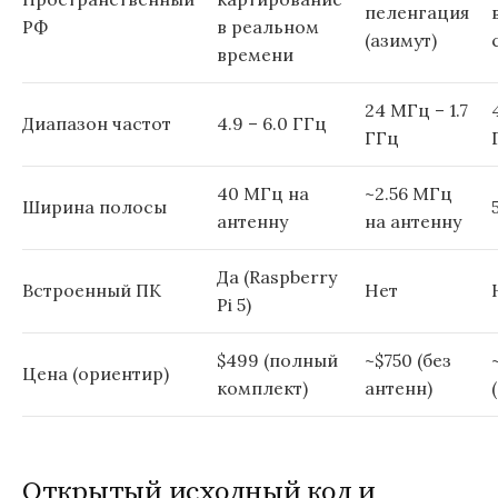
пеленгация
РФ
в реальном
(азимут)
времени
24 МГц – 1.7
Диапазон частот
4.9 – 6.0 ГГц
ГГц
40 МГц на
~2.56 МГц
Ширина полосы
антенну
на антенну
Да (Raspberry
Встроенный ПК
Нет
Pi 5)
$499 (полный
~$750 (без
Цена (ориентир)
комплект)
антенн)
Открытый исходный код и