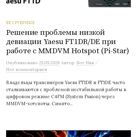
БЕЗ РУБРИКИ
Решение проблемы низкой
девиации Yaesu FT1DR/DE при
работе с MMDVM Hotspot (Pi-Star)
/
Опубликовано
23.05.2026
Автор:
Бот Ник
Нет комментариев
Владельцы трансиверов Yaesu FT1DR и FT1DE часто
сталкиваются с проблемой нестабильной работы в
цифровом режиме C4FM (System Fusion) через
MMDVM-хотспоты. Симпто...