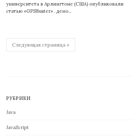
университета в Арлингтоне (США) опубликовали
статью «GPSBuster» , демо...
Пагинация
Следующая страница »
записей
РУБРИКИ
Java
JavaScript