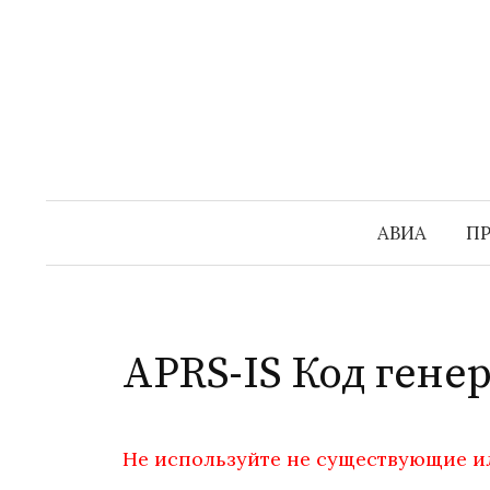
Перейти
к
содержимому
АВИА
П
APRS-IS Код гене
Не используйте не существующие и