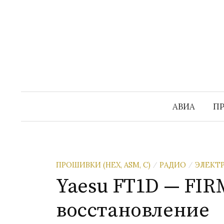
Перейти
к
содержимому
АВИА
П
ПРОШИВКИ (HEX, ASM, C)
РАДИО
ЭЛЕКТ
/
/
Yaesu FT1D — FI
восстановление