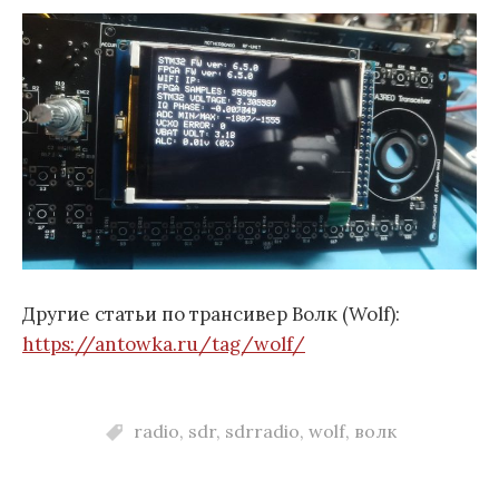
Другие статьи по трансивер Волк (Wolf):
https://antowka.ru/tag/wolf/
radio
,
sdr
,
sdrradio
,
wolf
,
волк