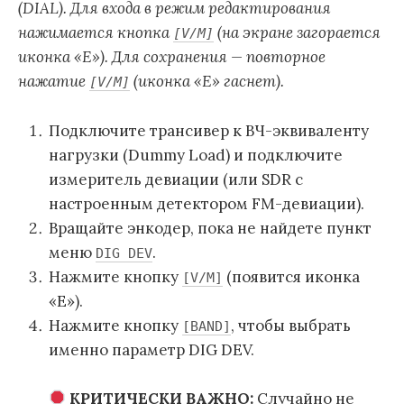
(DIAL). Для входа в режим редактирования
нажимается кнопка
(на экране загорается
[V/M]
иконка «E»). Для сохранения — повторное
нажатие
(иконка «E» гаснет).
[V/M]
Подключите трансивер к ВЧ-эквиваленту
нагрузки (Dummy Load) и подключите
измеритель девиации (или SDR с
настроенным детектором FM-девиации).
Вращайте энкодер, пока не найдете пункт
меню
.
DIG DEV
Нажмите кнопку
(появится иконка
[V/M]
«E»).
Нажмите кнопку
, чтобы выбрать
[BAND]
именно параметр DIG DEV.
КРИТИЧЕСКИ ВАЖНО:
Случайно не