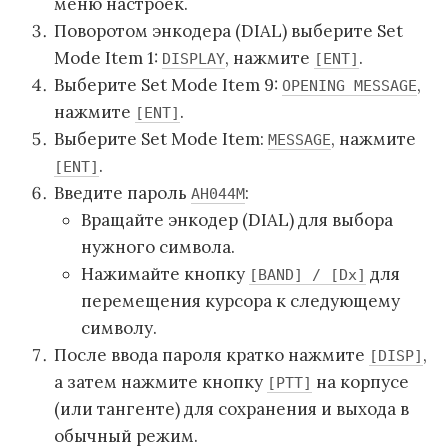
меню настроек.
Поворотом энкодера (DIAL) выберите Set
Mode Item 1:
, нажмите
.
DISPLAY
[ENT]
Выберите Set Mode Item 9:
,
OPENING MESSAGE
нажмите
.
[ENT]
Выберите Set Mode Item:
, нажмите
MESSAGE
.
[ENT]
Введите пароль
:
AH044M
Вращайте энкодер (DIAL) для выбора
нужного символа.
Нажимайте кнопку
для
[BAND] / [Dx]
перемещения курсора к следующему
символу.
После ввода пароля кратко нажмите
,
[DISP]
а затем нажмите кнопку
на корпусе
[PTT]
(или тангенте) для сохранения и выхода в
обычный режим.