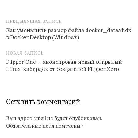
ПРЕДЫДУЩАЯ ЗАПИСЬ
Навигация
Как уменьшить размер файла docker_data.vhdx
по
в Docker Desktop (Windows)
записям
НОВАЯ ЗАПИСЬ
Flipper One — анонсирован новый открытый
Linux-кибердек от создателей Flipper Zero
Оставить комментарий
Ваш адрес email не будет опубликован.
Обязательные поля помечены
*