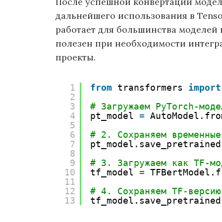
После успешной конвертации модел
дальнейшего использования в Tenso
работает для большинства моделей 
полезен при необходимости интегра
проекты.
1
from
transformers 
import
2
3
# Загружаем PyTorch-моде
4
pt_model 
=
AutoModel.fro
5
6
# 2. Сохраняем временные
7
pt_model.save_pretrained
8
9
# 3. Загружаем как TF-мо
10
tf_model 
=
TFBertModel.f
11
12
# 4. Сохраняем TF-версию
13
tf_model.save_pretrained