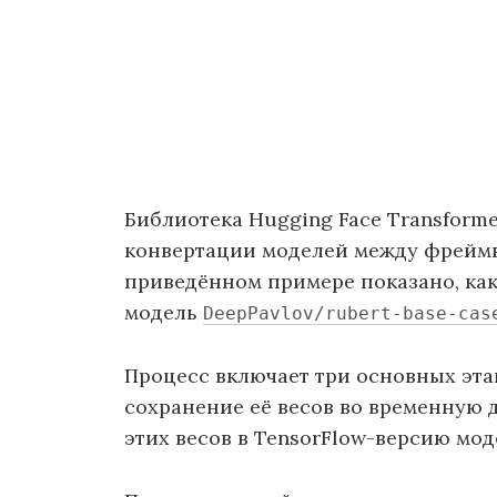
Библиотека Hugging Face Transform
конвертации моделей между фреймво
приведённом примере показано, как
модель
DeepPavlov/rubert-base-cas
Процесс включает три основных эта
сохранение её весов во временную
этих весов в TensorFlow-версию мо