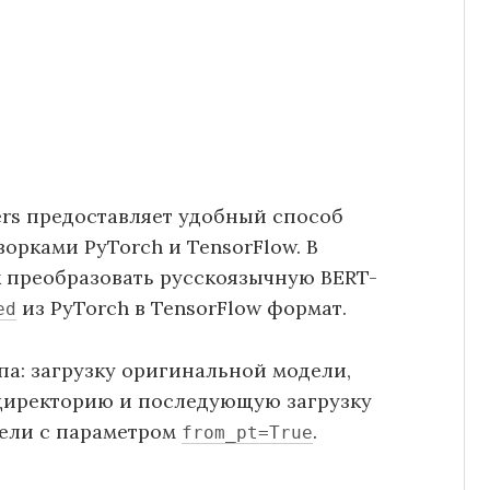
ers предоставляет удобный способ
рками PyTorch и TensorFlow. В
 преобразовать русскоязычную BERT-
из PyTorch в TensorFlow формат.
ed
па: загрузку оригинальной модели,
 директорию и последующую загрузку
дели с параметром
.
from_pt=True