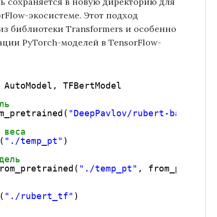
ь сохраняется в новую директорию для
rFlow-экосистеме. Этот подход
из библиотеки Transformers и особенно
ции PyTorch-моделей в TensorFlow-
AutoModel, TFBertModel
ль
m_pretrained(
"DeepPavlov/rubert-base-cas
 веса
(
"./temp_pt"
)
дель
rom_pretrained(
"./temp_pt"
, from_pt
=
True
(
"./rubert_tf"
)