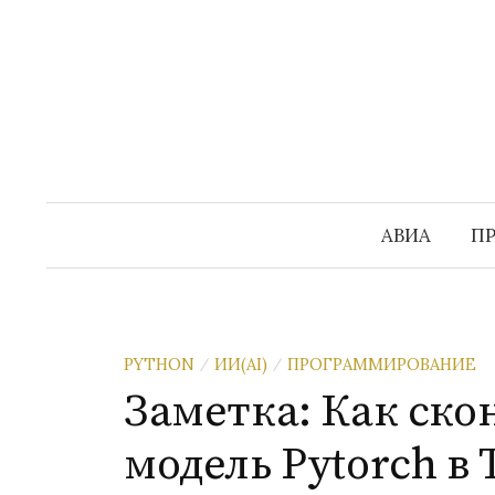
Перейти
к
содержимому
АВИА
П
PYTHON
ИИ(AI)
ПРОГРАММИРОВАНИЕ
/
/
Заметка: Как ско
модель Pytorch в 