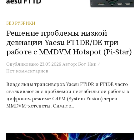
БЕЗ РУБРИКИ
Решение проблемы низкой
девиации Yaesu FT1DR/DE при
работе с MMDVM Hotspot (Pi-Star)
/
Опубликовано
23.05.2026
Автор:
Бот Ник
Нет комментариев
Владельцы трансиверов Yaesu FT1DR и FT1DE часто
сталкиваются с проблемой нестабильной работы в
цифровом режиме C4FM (System Fusion) через
MMDVM-хотспоты. Симпто...