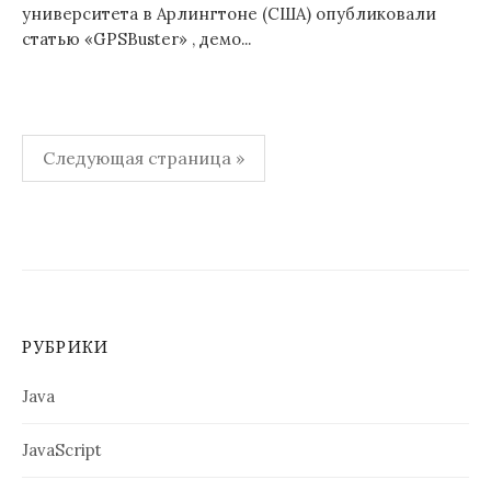
университета в Арлингтоне (США) опубликовали
статью «GPSBuster» , демо...
Пагинация
Следующая страница »
записей
РУБРИКИ
Java
JavaScript