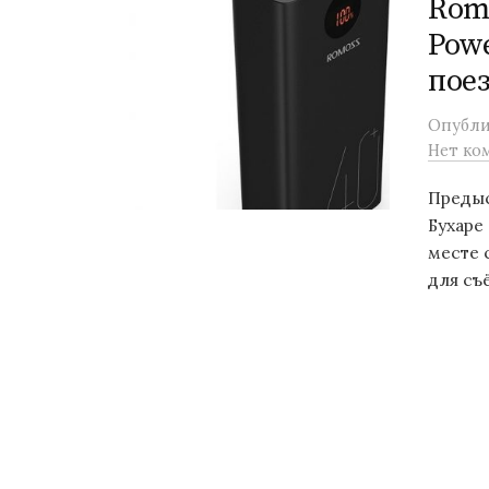
Rom
Pow
поез
Опубл
Нет ко
Предыс
Бухаре
месте 
для съё