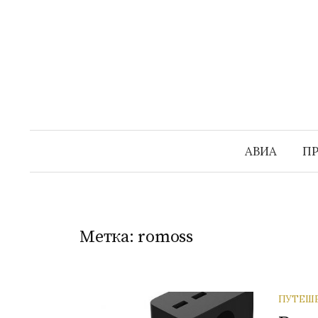
Перейти
к
содержимому
АВИА
П
Метка:
romoss
ПУТЕШ