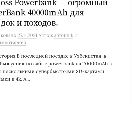
oss Powerbank — огромный
erBank 40000mAh для
док и походов.
/
иковано
27.11.2021
Автор:
antonnik
мментариев
тория В последней поездке в Узбекистан, в
 был успешно забыт powerbank на 20000mAh в
с несколькими супербыстрыми SD-картами
мки в 4k. А...