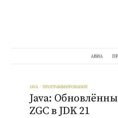
Перейти
к
содержимому
АВИА
П
JAVA
ПРОГРАММИРОВАНИЕ
/
Java: Обновлённ
ZGC в JDK 21