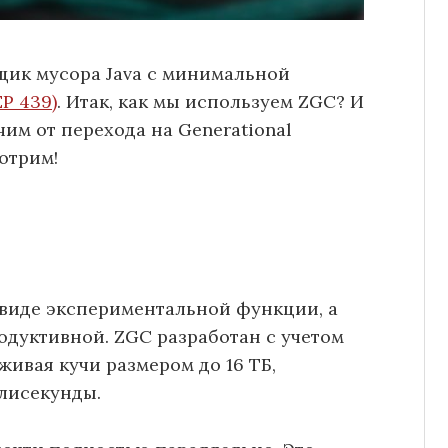
ик мусора Java с минимальной
EP 439)
. Итак, как мы используем ZGC? И
им от перехода на Generational
отрим!
в виде экспериментальной функции, а
родуктивной. ZGC разработан с учетом
ивая кучи размером до 16 ТБ,
лисекунды.